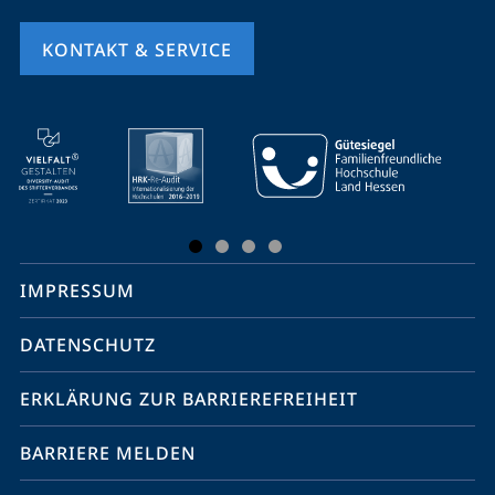
KONTAKT & SERVICE
Mobile-
Service-
Navigation
und
Social
IMPRESSUM
Media
Kontakte
DATENSCHUTZ
ERKLÄRUNG ZUR BARRIEREFREIHEIT
BARRIERE MELDEN