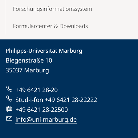
Forschungsinfor­mationssystem
Formularcenter & Downloads
Kontakt
Kontaktinformationen
Philipps-Universität Marburg
Philipps-
und
Biegenstraße 10
Universität
Informationen
35037
Marburg
Marburg
zur
+49 6421 28-20
Website
Stud-i-fon +49 6421 28-22222
+49 6421 28-22500
info@uni-marburg.de