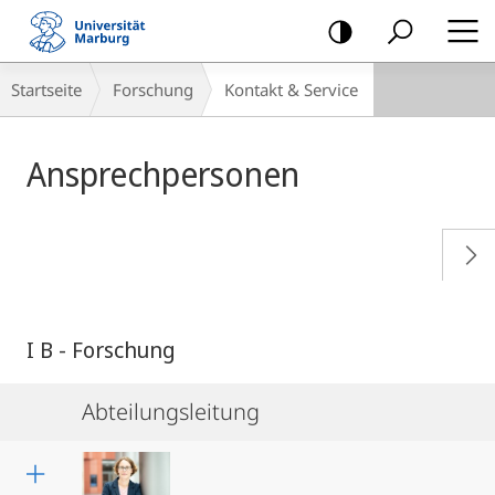
Mobile-
Navigation
Breadcrumb-
Startseite
Forschung
Kontakt & Service
Navigation
Ansprechpersonen
I B - Forschung
Abteilungsleitung