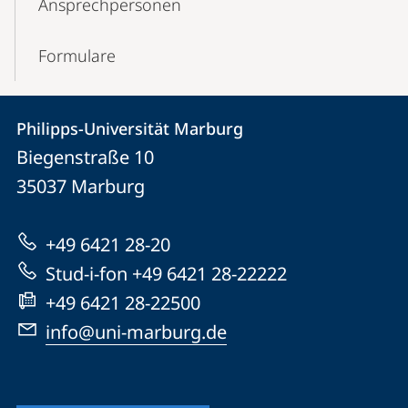
Ansprechpersonen
Formulare
Kontakt
Kontaktinformationen
Philipps-Universität Marburg
Philipps-
und
Biegenstraße 10
Universität
Informationen
35037
Marburg
Marburg
zur
+49 6421 28-20
Website
Stud-i-fon +49 6421 28-22222
+49 6421 28-22500
info@uni-marburg.de