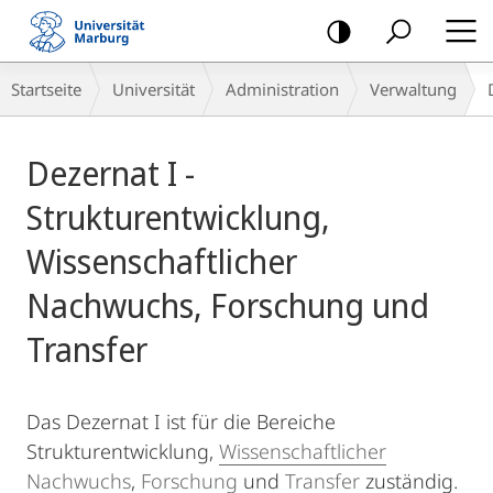
Mobile-
Navigation
Breadcrumb-
Startseite
Universität
Administration
Verwaltung
Navigation
Hauptinhalt
Dezernat I -
Strukturentwicklung,
Wissenschaftlicher
Nachwuchs, Forschung und
Transfer
Das Dezernat I ist für die Bereiche
Strukturentwicklung,
Wissenschaftlicher
Nachwuchs
,
Forschung
und
Transfer
zuständig.