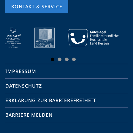
KONTAKT & SERVICE
Mobile-
Service-
Navigation
und
Social
IMPRESSUM
Media
Kontakte
DATENSCHUTZ
ERKLÄRUNG ZUR BARRIEREFREIHEIT
BARRIERE MELDEN