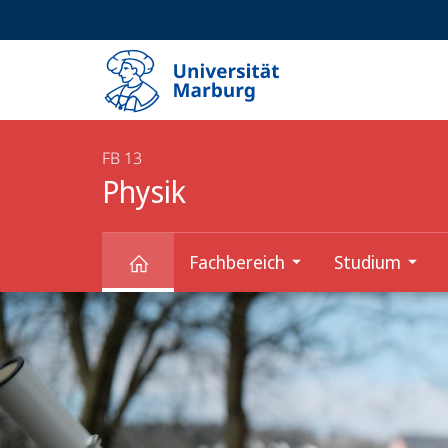
Service-
HIGH-CONTRAST VERSION
SUCHE UND SUCHERGEBNIS
Navigation
Haupt-
Navigation
FB 13
Physik
Fachbereich
Studium
Hauptinhalt
Physik