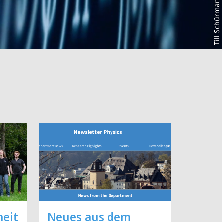
Till Schürmann
heit
Neues aus dem