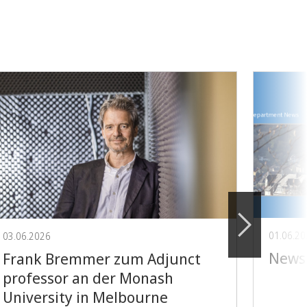
01.06.2
03.06.2026
Newsl
Frank Bremmer zum Adjunct
professor an der Monash
University in Melbourne