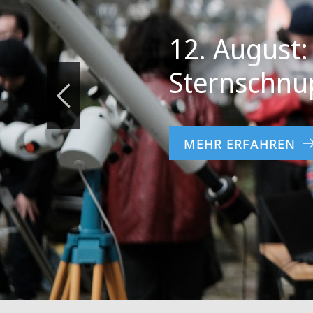
12. August:
Sternschnu
MEHR ERFAHREN