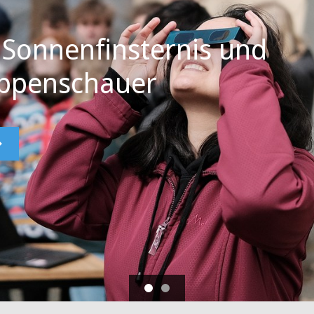
 Sonnenfinsternis und
ppenschauer
Vorblättern