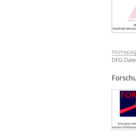
Homepa
DFG-Dat
Forsch