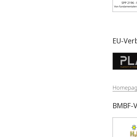
EU-Ver
Homepa
BMBF-V