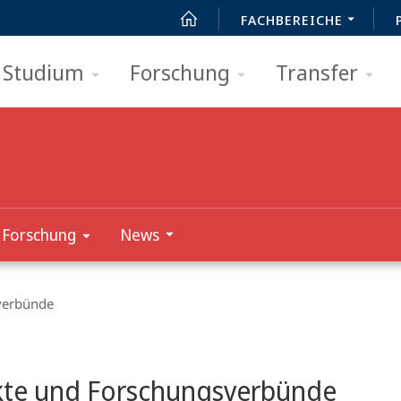
FACHBEREICHE
Studium
Forschung
Transfer
Forschung
News
verbünde
t
kte und Forschungsverbünde