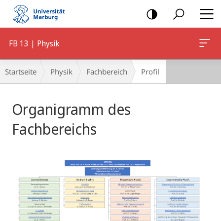
Mobile-
Navigation
FB 13 | Physik
Breadcrumb-
Startseite
Physik
Fachbereich
Profil
Navigation
Hauptinhalt
Organigramm des
Fachbereichs