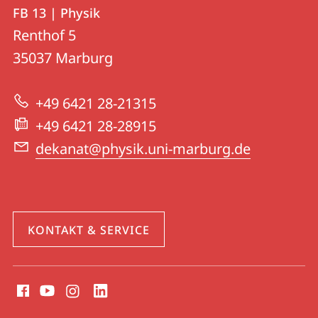
Kontakt
Kontaktinformationen
FB 13 | Physik
FB
und
Renthof 5
13
Informationen
35037
Marburg
|
zur
Physik
+49 6421 28-21315
Website
+49 6421 28-28915
dekanat@physik.uni-marburg.de
KONTAKT & SERVICE
Social
Media