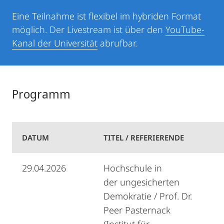
Eine Teilnahme ist flexibel im hybriden Format
möglich. Der Livestream ist über den
YouTube-
Kanal der Universität
abrufbar.
Programm
DATUM
TITEL / REFERIERENDE
29.04.2026
Hochschule in
der ungesicherten
Demokratie / Prof. Dr.
Peer Pasternack