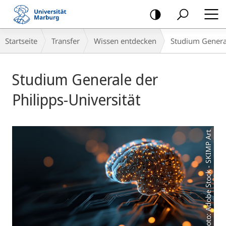
Mobile-
Navigation
Breadcrumb-
Startseite
Transfer
Wissen entdecken
Studium Genera
Navigation
Hauptinhalt
Studium Generale der
Philipps-Universität
Foto: Adobe Stock - SKIMP Art