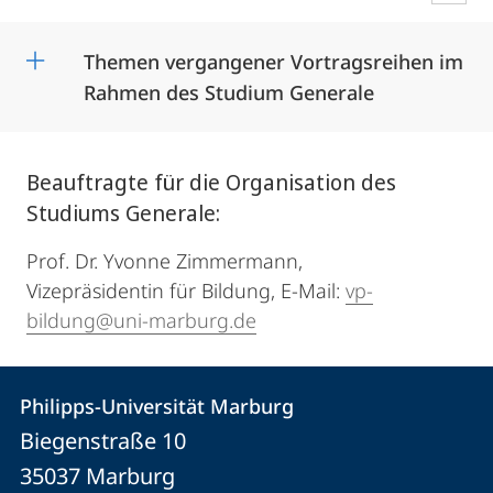
Themen vergangener Vortragsreihen im
Rahmen des Studium Generale
Beauftragte für die Organisation des
Studiums Generale:
Prof. Dr. Yvonne Zimmermann,
Vizepräsidentin für Bildung, E-Mail:
vp-
bildung@uni-marburg.de
Kontakt
Kontaktinformationen
Philipps-Universität Marburg
Philipps-
und
Biegenstraße 10
Universität
Informationen
35037
Marburg