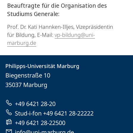
Beauftragte für die Organisation des
Studiums Generale:
Prof. Dr. Kati Hannken-Illjes, Vizepräsidentin
für Bildung, E-Mail:
vp-bildung@uni-
marburg.de
Kontakt
Kontaktinformationen
Philipps-Universität Marburg
Philipps-
und
Biegenstraße 10
Universität
Informationen
35037
Marburg
Marburg
zur
+49 6421 28-20
Website
Stud-i-fon +49 6421 28-22222
+49 6421 28-22500
info@uni-marburg.de