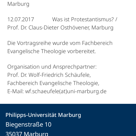
Marburg
12.07.2017 Was ist Protestantismus? /
Prof. Dr. Claus-Dieter Osthövener, Marburg
Die Vortragsreihe wurde vom Fachbereich
Evangelische Theologie vorbereitet.
Organisation und Ansprechpartner:
Prof. Dr. Wolf-Friedrich Schäufele,
Fachbereich Evangelische Theologie,
E-Mail: wf.schaeufele(at)uni-marburg.de
Kontakt
Kontaktinformationen
Philipps-Universität Marburg
Philipps-
und
Biegenstraße 10
Universität
Informationen
35037
Marburg