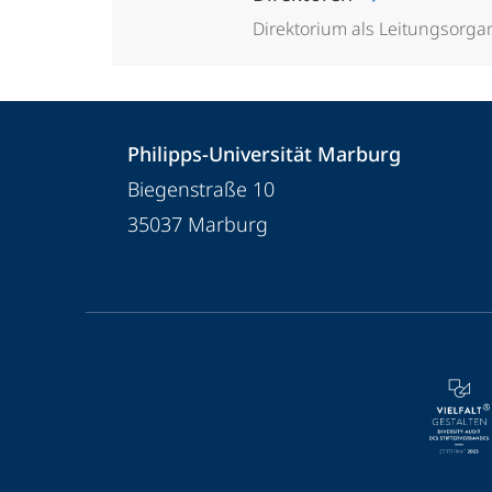
Direktorium als Leitungsorga
Kontakt
Kontaktinformationen
Philipps-Universität Marburg
und
Philipps-
Biegenstraße 10
Informationen
Universität
35037
Marburg
Marburg
zur
Website
Service-
Navigation
und
Social