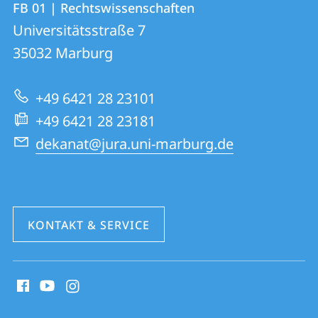
FB 01 | Rechtswissenschaften
FB
und
Universitätsstraße 7
01
Informationen
35032
Marburg
|
zur
Rechtswissenschaften
+49 6421 28 23101
Website
+49 6421 28 23181
dekanat@jura.uni-marburg.de
KONTAKT & SERVICE
Social
Media