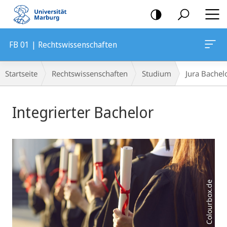
Mobile-
Navigation
FB 01 | Rechtswissenschaften
Breadcrumb-
Startseite
Rechtswissenschaften
Studium
Jura Bachel
Navigation
Hauptinhalt
Integrierter Bachelor
Foto: Colourbox.de