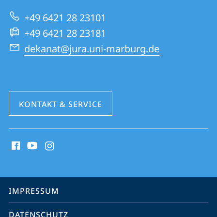
zur
Rechtswissenschaften
+49 6421 28 23101
Website
+49 6421 28 23181
dekanat@jura.uni-marburg.de
KONTAKT & SERVICE
Social
Media
Kontakte
Service-
IMPRESSUM
Navigation
DATENSCHUTZ