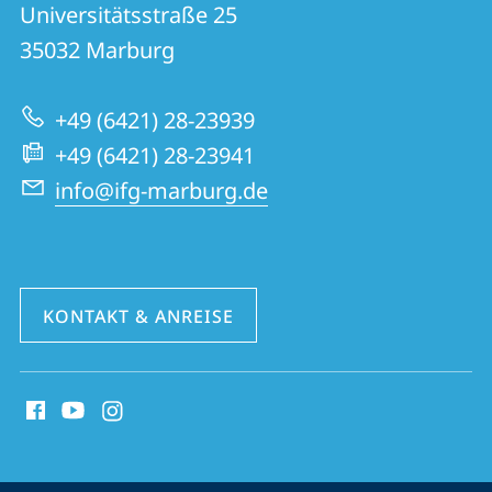
02
Informationen
Universitätsstraße 25
|
35032
Marburg
zur
ifG
Website
-
+49 (6421) 28-23939
Marburger
+49 (6421) 28-23941
Genossenschaftsinstitut
info@ifg-marburg.de
KONTAKT & ANREISE
Social
Media
Kontakte