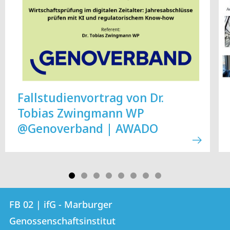
Fallstudienvortrag von Dr.
Tobias Zwingmann WP
@Genoverband | AWADO
Kontakt
Kontaktinformationen
FB 02 | ifG - Marburger
FB
und
Genossenschaftsinstitut