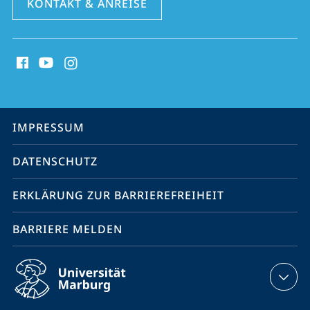
KONTAKT & ANREISE
Social
Media
Kontakte
Service-
IMPRESSUM
Navigation
DATENSCHUTZ
ERKLÄRUNG ZUR BARRIEREFREIHEIT
BARRIERE MELDEN