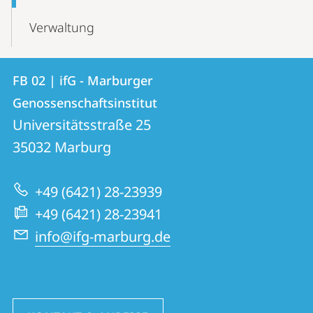
Verwaltung
Kontakt
Kontaktinformationen
FB 02 | ifG - Marburger
FB
und
Genossenschaftsinstitut
02
Informationen
Universitätsstraße 25
|
35032
Marburg
zur
ifG
Website
-
+49 (6421) 28-23939
Marburger
+49 (6421) 28-23941
Genossenschaftsinstitut
info@ifg-marburg.de