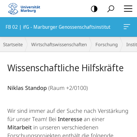
Mobile-
Navigation
FB 02 | ifG - Marburger Genossenschaftsinstitut
Breadcrumb-
Startseite
Wirtschaftswissenschaften
Forschung
Insti
Navigation
Hauptinhalt
Wissenschaftliche Hilfskräfte
Niklas Standop
(Raum +2/0100)
Wir sind immer auf der Suche nach Verstärkung
für unser Team! Bei
Interesse
an einer
Mitarbeit
in unseren verschiedenen
Forschungsprojekten enthält die folgende