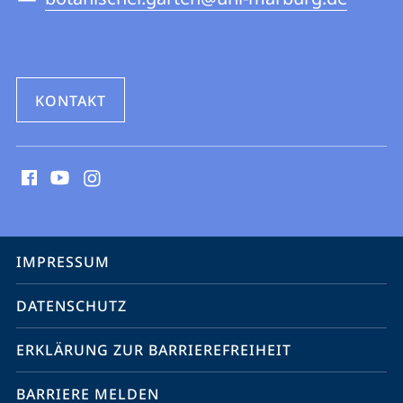
KONTAKT
Social
Media
Kontakte
Service-
IMPRESSUM
Navigation
DATENSCHUTZ
ERKLÄRUNG ZUR BARRIEREFREIHEIT
BARRIERE MELDEN