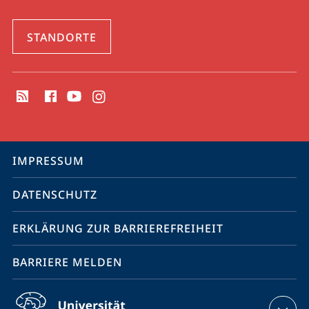
STANDORTE
Social
Media
Kontakte
Service-
IMPRESSUM
Navigation
DATENSCHUTZ
ERKLÄRUNG ZUR BARRIEREFREIHEIT
BARRIERE MELDEN