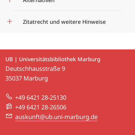
Alternativen
Zitatrecht und weitere Hinweise
Kontakt
Kontaktinformationen
UB | Universitätsbibliothek Marburg
UB
und
Deutschhausstraße 9
|
Informationen
35037
Marburg
Universitätsbibliothek
zur
Marburg
+49 6421 28-25130
Website
+49 6421 28-26506
auskunft@ub.uni-marburg.de