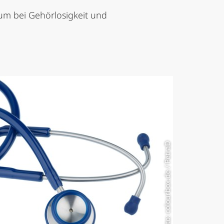
um bei Gehörlosigkeit und
Foto: colourbox.de / PetraD