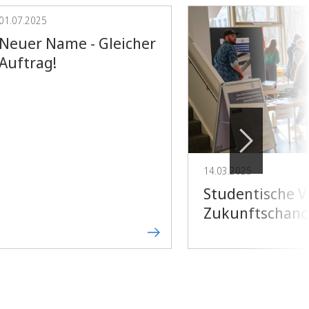
01.07.2025
Neuer Name - Gleicher
Auftrag!
14.03.2025
Studentische Vi
Zukunftschance