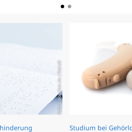
Foto: Colourbox.de / PetraD
ehinderung
Studium bei Gehörl