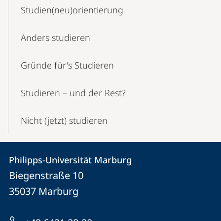
Studien(neu)orientierung
Anders studieren
Gründe für's Studieren
Studieren – und der Rest?
Nicht (jetzt) studieren
Kontakt
Kontaktinformationen
Philipps-Universität Marburg
Philipps-
und
Biegenstraße 10
Universität
Informationen
35037
Marburg
Marburg
zur