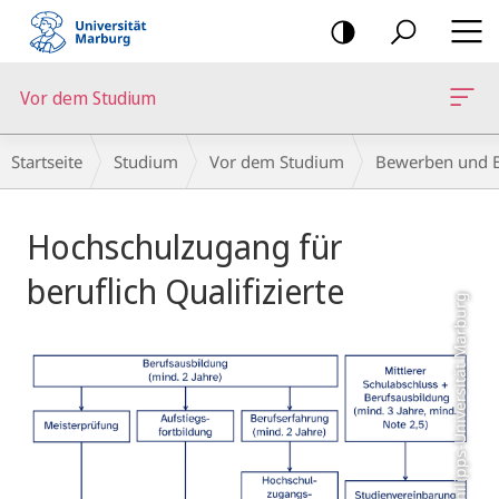
Mobile-
Navigation
Vor dem Studium
Breadcrumb-
Startseite
Studium
Vor dem Studium
Bewerben und E
Navigation
Hauptinhalt
Hochschulzugang für
beruflich Qualifizierte
Schema: Philipps-Universität Marburg