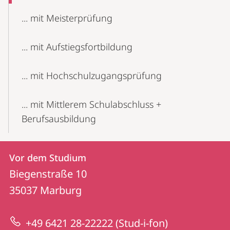
... mit Meisterprüfung
... mit Aufstiegs­fortbildung
... mit Hochschul­zugangs­prüfung
... mit Mittlerem Schulabschluss +
Berufsausbildung
Kontakt
Kontaktinformationen
Vor dem Studium
Vor
und
Biegenstraße 10
dem
Informationen
35037
Marburg
Studium
zur
+49 6421 28-22222 (Stud-i-fon)