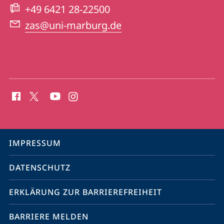
Website
+49 6421 28-22500
zas@uni-marburg.de
Social
Media
Kontakte
Service-
IMPRESSUM
Navigation
DATENSCHUTZ
ERKLÄRUNG ZUR BARRIEREFREIHEIT
BARRIERE MELDEN