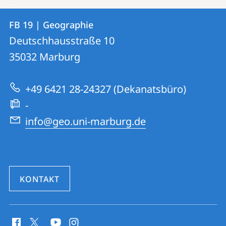
Kontakt
Kontaktinformationen
FB 19 | Geographie
FB
und
Deutschhausstraße 10
19
Informationen
35032
Marburg
|
zur
Geographie
+49 6421 28-24327 (Dekanatsbüro)
Website
-
info@geo.uni-marburg.de
KONTAKT
Social