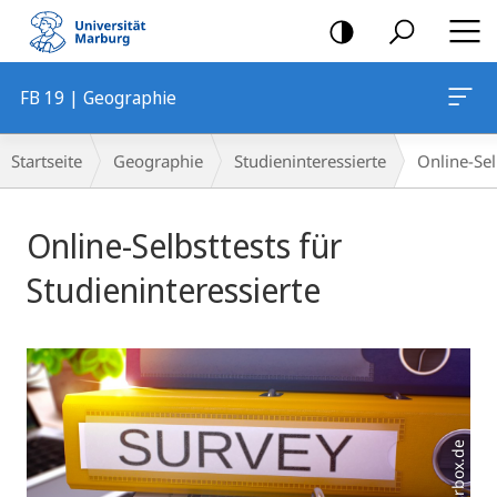
Mobile-
Navigation
FB 19 | Geographie
Breadcrumb-
Startseite
Geographie
Studieninteressierte
Online-Sel
Navigation
Hauptinhalt
Online-Selbsttests für
Studieninteressierte