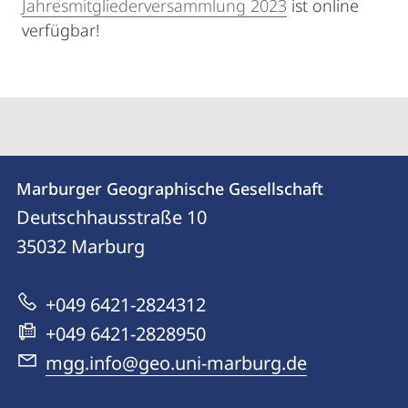
Jahresmitgliederversammlung 2023
ist online
verfügbar!
Kontakt
Kontaktinformationen
Marburger Geographische Gesellschaft
Marburger
und
Deutschhausstraße 10
Geographische
Informationen
35032
Marburg
Gesellschaft
zur
+049 6421-2824312
Website
+049 6421-2828950
mgg.info@geo.uni-marburg.de