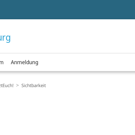
urg
mm
Anmeldung
ztEuch!
Sichtbarkeit