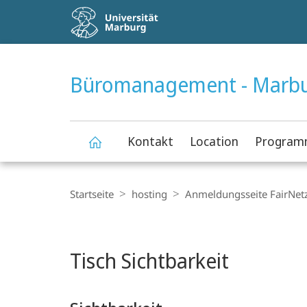
Service-
Navigation
HIGH-CONTRAST VERSION
SUCHE UND SUCHERGEBNIS
Büromanagement - Marb
Kontakt
Location
Progra
Büromanagement
Breadcrumb-
Navigation
Startseite
hosting
Anmeldungsseite FairNet
-
Hauptinhalt
Marburg
Tisch Sichtbarkeit