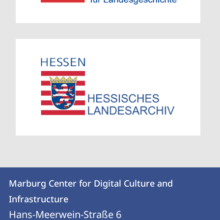
Kontakt
Kontaktinformationen
Marburg Center for Digital Culture and
Marburg
und
Infrastructure
Center
Informationen
Hans-Meerwein-Straße 6