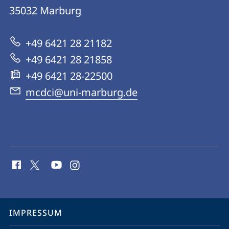
for
35032
Marburg
zur
Digital
Website
Culture
+49 6421 28 21182
and
+49 6421 28 21858
Infrastructure
+49 6421 28-22500
mcdci@uni-marburg.de
Social
Media
Kontakte
Service-
IMPRESSUM
Navigation