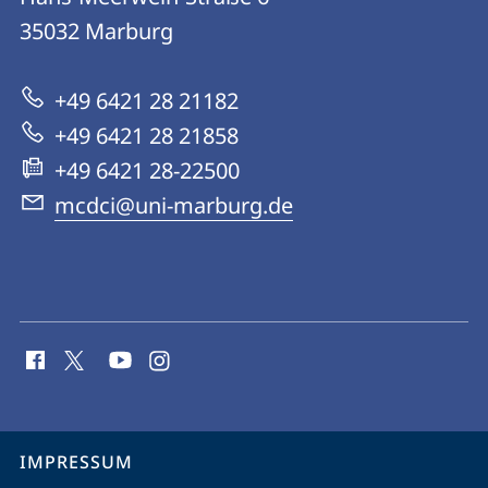
for
35032
Marburg
zur
Digital
Website
Culture
+49 6421 28 21182
and
+49 6421 28 21858
Infrastructure
+49 6421 28-22500
mcdci@uni-marburg.de
Social
Media
Kontakte
Service-
IMPRESSUM