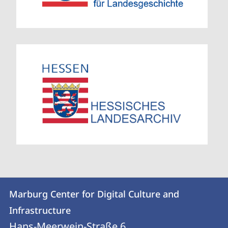
Kontakt
Kontaktinformationen
Marburg Center for Digital Culture and
Marburg
und
Infrastructure
Center
Informationen
Hans-Meerwein-Straße 6