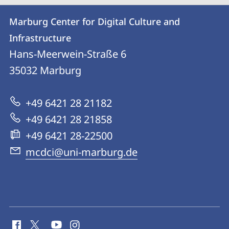
Kontakt
Kontaktinformationen
Marburg Center for Digital Culture and
Marburg
und
Infrastructure
Center
Informationen
Hans-Meerwein-Straße 6
for
35032
Marburg
zur
Digital
Website
Culture
+49 6421 28 21182
and
+49 6421 28 21858
Infrastructure
+49 6421 28-22500
mcdci@uni-marburg.de
Social