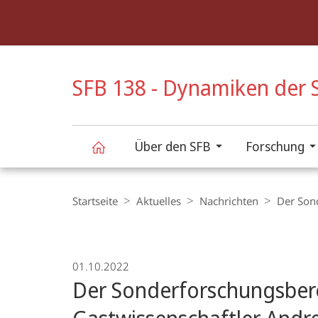
Service-
Navigation
HIGH-CONTRAST VERSION
SFB 138 - Dynamiken der S
Über den SFB
Forschung
SFB
Breadcrumb-
Navigation
Startseite
Aktuelles
Nachrichten
Der Son
138
-
01.10.2022
Der Sonderforschungsbere
Dynamiken