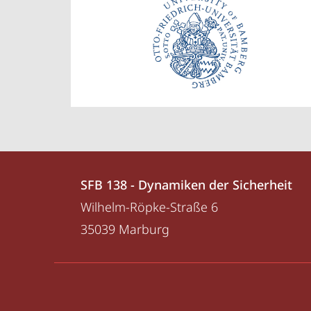
Kontakt
Kontaktinformationen
SFB 138 - Dynamiken der Sicherheit
und
SFB
Wilhelm-Röpke-Straße 6
Informationen
138
35039
Marburg
-
zur
Dynamiken
Website
Service-
der
Navigation