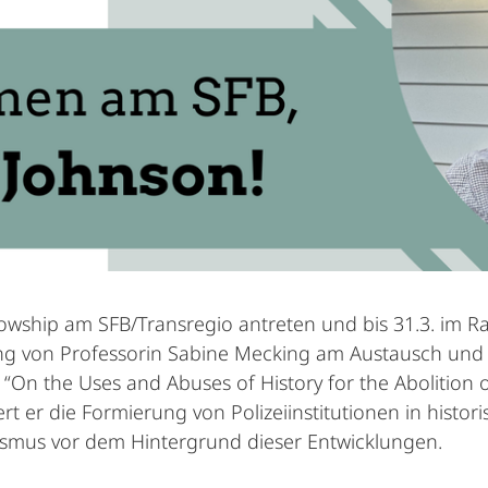
lowship am SFB/Transregio antreten und bis 31.3. im Ra
ung von Professorin Sabine Mecking am Austausch und d
“On the Uses and Abuses of History for the Abolition of
ert er die Formierung von Polizeiinstitutionen in histor
ismus vor dem Hintergrund dieser Entwicklungen.