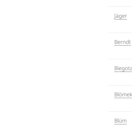
Jäger
Berndt
Biegot
Blöme
Blüm