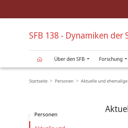
Service-
Navigation
HIGH-CONTRAST VERSION
SFB 138 - Dynamiken der S
Über den SFB
Forschung
SFB
Breadcrumb-
Navigation
Startseite
Personen
Aktuelle und ehemalige
138
Content-
Navigation
Hauptinhal
-
Aktue
Personen
Dynamiken
Filter