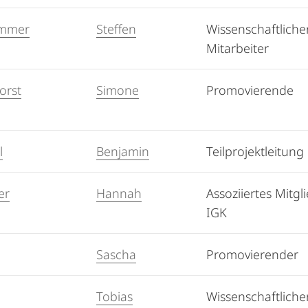
mmer
Steffen
Wissenschaftliche
Mitarbeiter
orst
Simone
Promovierende
l
Benjamin
Teilprojektleitung
er
Hannah
Assoziiertes Mitgl
IGK
Sascha
Promovierender
Tobias
Wissenschaftliche