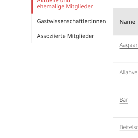
Aktuelle und
der
ehemalige Mitglieder
Sicherheit
Gastwissenschaftler:innen
Name
Assoziierte Mitglieder
Aagaar
Allahve
Bär
Beitels