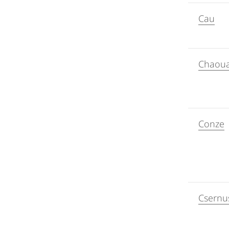
Cau
Chaoua
Conze
Csernu