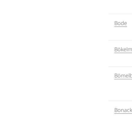
Bode
Bökel
Bömel
Bonack