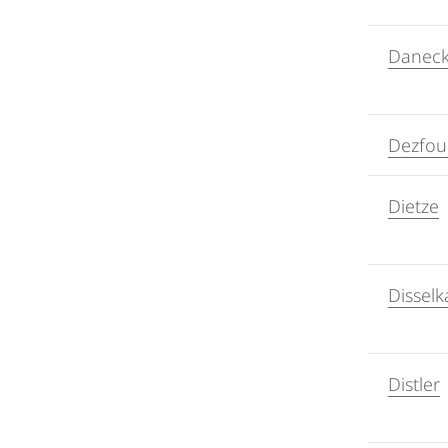
Danec
Dezfoul
Dietze
Dissel
Distler