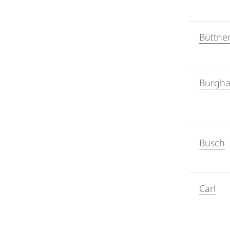
Büttne
Burgha
Busch
Carl