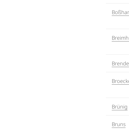
Boßha
Breimh
Brende
Broeck
Brünig
Bruns