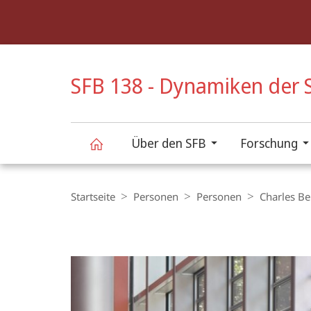
Service-
Navigation
HIGH-CONTRAST VERSION
SFB 138 - Dynamiken der S
Über den SFB
Forschung
SFB
Breadcrumb-
Navigation
Startseite
Personen
Personen
Charles Be
138
-
Hauptinhalt
Dynamiken