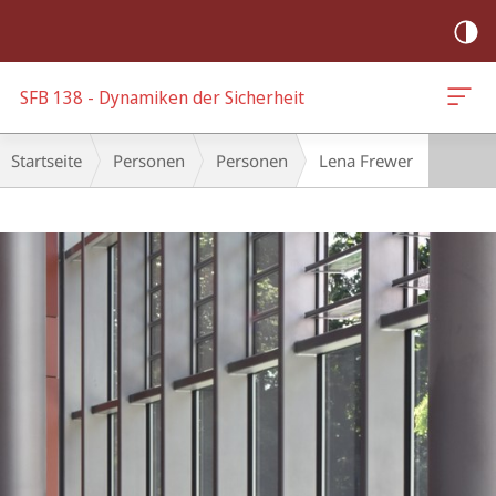
Mobile-
Navigation
SFB 138 - Dynamiken der Sicherheit
Breadcrumb-
Startseite
Personen
Personen
Lena Frewer
Navigation
Hauptinhalt