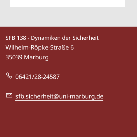
Kontakt
Kontaktinformationen
SFB 138 - Dynamiken der Sicherheit
SFB
und
Wilhelm-Röpke-Straße 6
138
Informationen
35039
Marburg
-
zur
Dynamiken
06421/28-24587
Website
der
Sicherheit
sfb.sicherheit@uni-marburg.de