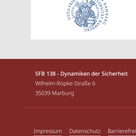
Kontakt
Kontaktinformationen
SFB 138 - Dynamiken der Sicherheit
und
SFB
Wilhelm-Röpke-Straße 6
Informationen
138
35039
Marburg
-
zur
Dynamiken
Website
Service-
der
Navigation
Sicherheit
Impressum
Datenschutz
Barrierefrei