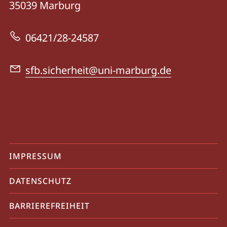
Informationen
35039
Marburg
-
zur
Dynamiken
06421/28-24587
Website
der
Sicherheit
sfb.sicherheit@uni-marburg.de
Mobile-
IMPRESSUM
Service-
DATENSCHUTZ
Navigation
und
BARRIEREFREIHEIT
Social