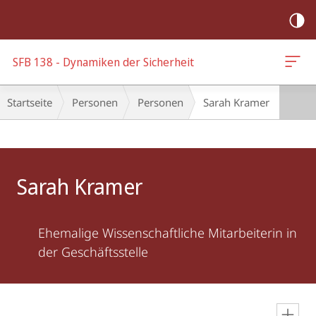
Mobile-
Navigation
SFB 138 - Dynamiken der Sicherheit
Breadcrumb-
Startseite
Personen
Personen
Sarah Kramer
Navigation
Hauptinhalt
Sarah Kramer
Ehemalige Wissenschaftliche Mitarbeiterin in
der Geschäftsstelle
en