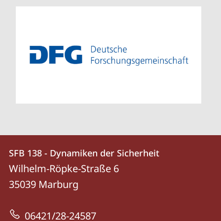
Kontakt
Kontaktinformationen
SFB 138 - Dynamiken der Sicherheit
SFB
und
Wilhelm-Röpke-Straße 6
138
Informationen
35039
Marburg
-
zur
Dynamiken
06421/28-24587