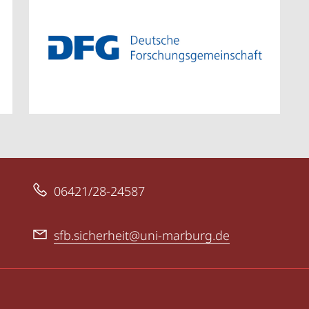
06421/28-24587
sfb.sicherheit@uni-marburg.de