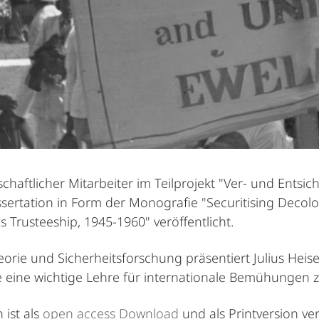
schaftlicher Mitarbeiter im Teilprojekt "Ver- und Entsi
sertation in Form der Monografie "Securitising Decolo
 Trusteeship, 1945-1960" veröffentlicht.
eorie und Sicherheitsforschung präsentiert Julius Heis
 eine wichtige Lehre für internationale Bemühungen z
 ist als
open access Download
und als Printversion ve