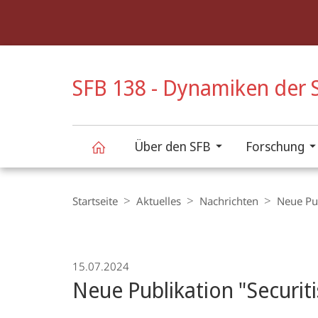
Service-
Navigation
HIGH-CONTRAST VERSION
SFB 138 - Dynamiken der S
Über den SFB
Forschung
SFB
Breadcrumb-
Navigation
Startseite
Aktuelles
Nachrichten
Neue Pub
138
-
15.07.2024
Neue Publikation "Securiti
Dynamiken