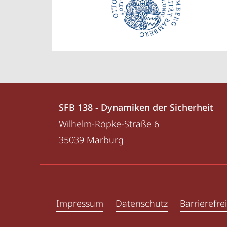
Kontakt
Kontaktinformationen
SFB 138 - Dynamiken der Sicherheit
und
SFB
Wilhelm-Röpke-Straße 6
Informationen
138
35039
Marburg
-
zur
Dynamiken
Website
Service-
der
Navigation
Sicherheit
Impressum
Datenschutz
Barrierefrei
X (ehemals Twitter)
und
LinkedIn