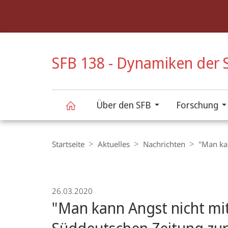
Service-
Navigation
HIGH-CONTRAST VERSION
SFB 138 - Dynamiken der S
Über den SFB
Forschung
SFB
Breadcrumb-
Navigation
Startseite
Aktuelles
Nachrichten
"Man ka
138
-
26.03.2020
"Man kann Angst nicht mit
Dynamiken