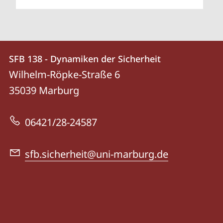
Kontakt
Kontaktinformationen
SFB 138 - Dynamiken der Sicherheit
SFB
und
Wilhelm-Röpke-Straße 6
138
Informationen
35039
Marburg
-
zur
Dynamiken
06421/28-24587
Website
der
Sicherheit
sfb.sicherheit@uni-marburg.de