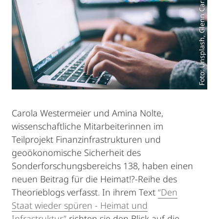
Foto: Unsplash, Glenn Carstens-Peters
Carola Westermeier und Amina Nolte,
wissenschaftliche Mitarbeiterinnen im
Teilprojekt Finanzinfrastrukturen und
geoökonomische Sicherheit des
Sonderforschungsbereichs 138, haben einen
neuen Beitrag für die Heimat!?-Reihe des
Theorieblogs verfasst. In ihrem Text
“Den
Staat wieder spüren - Heimat und
Infrastruktur”
richten sie den Blick auf die