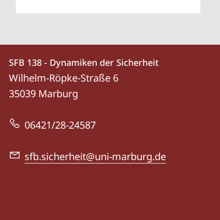
Kontakt
Kontaktinformationen
SFB 138 - Dynamiken der Sicherheit
SFB
und
Wilhelm-Röpke-Straße 6
138
Informationen
35039
Marburg
-
zur
Dynamiken
06421/28-24587
Website
der
Sicherheit
sfb.sicherheit@uni-marburg.de