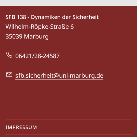
Kontakt
Kontaktinformationen
SFB 138 - Dynamiken der Sicherheit
SFB
und
Wilhelm-Röpke-Straße 6
138
Informationen
35039
Marburg
-
zur
Dynamiken
06421/28-24587
Website
der
Sicherheit
sfb.sicherheit@uni-marburg.de
Mobile-
IMPRESSUM
Service-