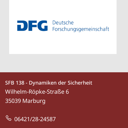
Kontakt
Kontaktinformationen
SFB 138 - Dynamiken der Sicherheit
SFB
und
Wilhelm-Röpke-Straße 6
138
Informationen
35039
Marburg
-
zur
Dynamiken
06421/28-24587
Website
der