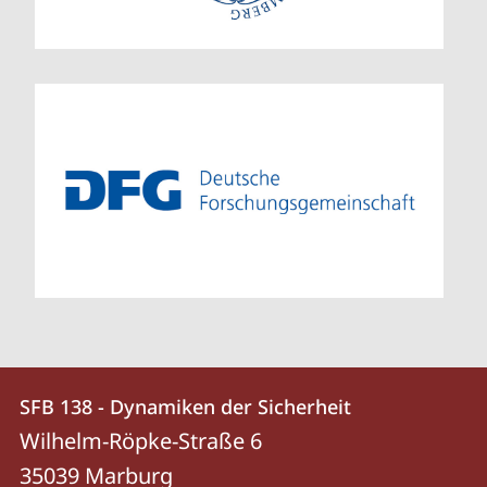
Kontakt
Kontaktinformationen
SFB 138 - Dynamiken der Sicherheit
SFB
und
Wilhelm-Röpke-Straße 6
138
Informationen
35039
Marburg