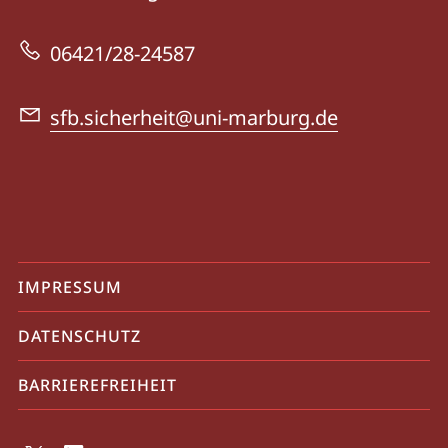
-
zur
Dynamiken
06421/28-24587
Website
der
Sicherheit
sfb.sicherheit@uni-marburg.de
Mobile-
IMPRESSUM
Service-
DATENSCHUTZ
Navigation
und
BARRIEREFREIHEIT
Social
Media