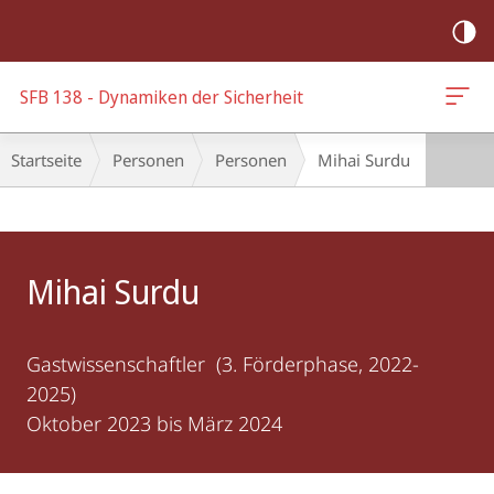
Mobile-
Navigation
SFB 138 - Dynamiken der Sicherheit
Breadcrumb-
Startseite
Personen
Personen
Mihai Surdu
Navigation
Hauptinhalt
Mihai Surdu
Gastwissenschaftler (3. Förderphase, 2022-
2025)
Oktober 2023 bis März 2024