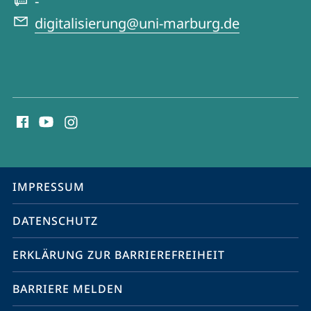
-
digitalisierung@uni-marburg.de
Social
Media
Kontakte
Service-
IMPRESSUM
Navigation
DATENSCHUTZ
ERKLÄRUNG ZUR BARRIEREFREIHEIT
BARRIERE MELDEN