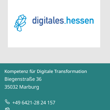
Kontakt
Kontaktinformationen
Kompetenz für Digitale Transformation
Kompetenz
und
Biegenstraße 36
für
Informationen
35032
Marburg
Digitale
zur
Transformation
+49 6421-28 24 157
Website