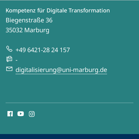
Kontakt
Kontaktinformationen
Kompetenz für Digitale Transformation
Kompetenz
und
Biegenstraße 36
für
Informationen
35032
Marburg
Digitale
zur
Transformation
+49 6421-28 24 157
Website
-
digitalisierung@uni-marburg.de
Social
Media
Kontakte