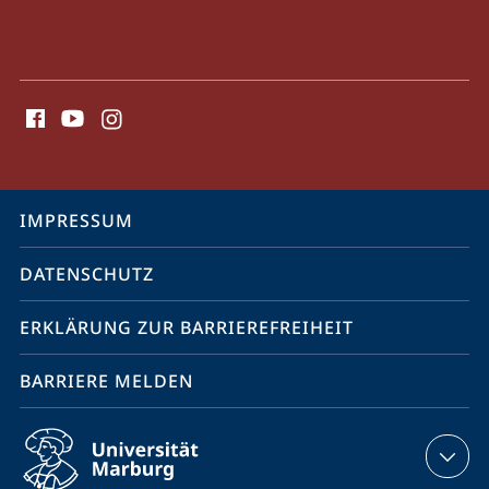
Social
Media
Kontakte
Service-
IMPRESSUM
Navigation
DATENSCHUTZ
ERKLÄRUNG ZUR BARRIEREFREIHEIT
BARRIERE MELDEN