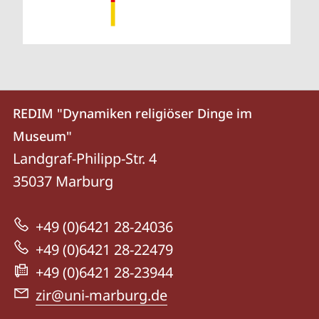
Kontakt
Kontaktinformationen
REDIM "Dynamiken religiöser Dinge im
REDIM
und
Museum"
"Dynamiken
Informationen
Landgraf-Philipp-Str. 4
religiöser
35037
Marburg
zur
Dinge
Website
im
+49 (0)6421 28-24036
Museum"
+49 (0)6421 28-22479
+49 (0)6421 28-23944
zir@uni-marburg.de