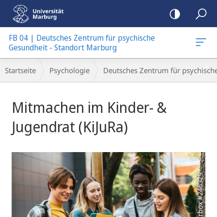
Mobile-
Navigation
FB 04 | Deutsches Zentrum für psychische
urg
Gesundheit - Standort Marburg
Breadcrumb-
Startseite
Psychologie
Deutsches Zentrum für psychisch
Navigation
Hauptinhalt
Mitmachen im Kinder- &
Jugendrat (KiJuRa)
Foto: colourbox #246329