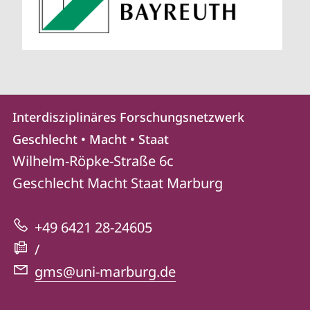
Kontakt
Kontaktinformationen
Interdisziplinäres Forschungsnetzwerk
Interdisziplinäres
und
Geschlecht • Macht • Staat
Forschungsnetzwerk
Informationen
Wilhelm-Röpke-Straße 6c
Geschlecht
Geschlecht Macht Staat
Marburg
zur
•
Website
Macht
+49 6421 28-24605
•
/
Staat
gms@uni-marburg.de