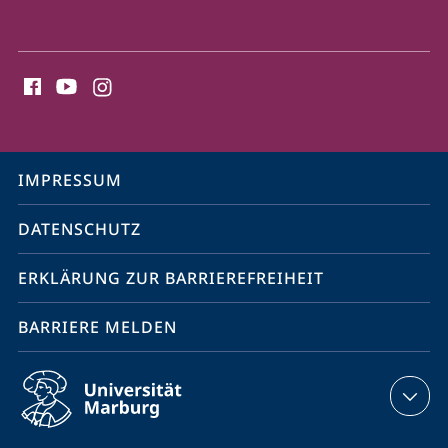
Social
Media
Kontakte
Service-
IMPRESSUM
Navigation
DATENSCHUTZ
ERKLÄRUNG ZUR BARRIEREFREIHEIT
BARRIERE MELDEN