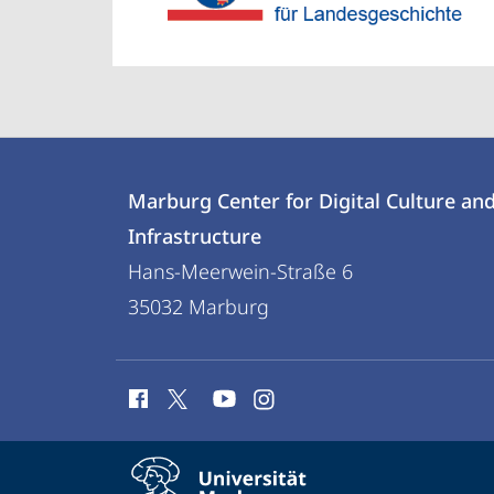
Kontakt
Kontaktinformationen
und
Marburg Center for Digital Culture an
Marburg
Infrastructure
Informationen
Center
Hans-Meerwein-Straße 6
zur
for
35032
Marburg
Digital
Website
Culture
Social
and
Media
Infrastructure
Kontakte
Service-
Kontaktinformationen auskla
Navigation