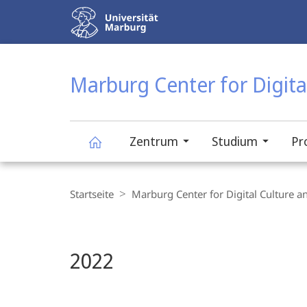
Service-
Navigation
HIGH-CONTRAST VERSION
SUCHE UND SUCHERGEBNIS
Marburg Center for Digital
Zentrum
Studium
Pr
Hauptinhalt
Marburg
Breadcrumb-
Navigation
Startseite
Marburg Center for Digital Culture an
Center
for
2022
Digital