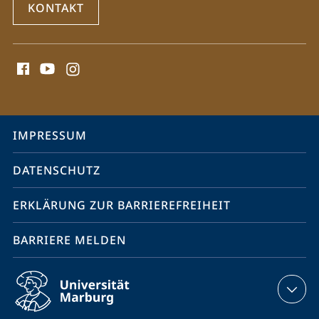
KONTAKT
Social
Media
Kontakte
Service-
IMPRESSUM
Navigation
DATENSCHUTZ
ERKLÄRUNG ZUR BARRIEREFREIHEIT
BARRIERE MELDEN