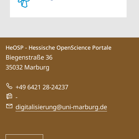
Kontakt
Kontaktinformationen
HeOSP - Hessische OpenScience Portale
HeOSP
und
Biegenstraße 36
-
Informationen
35032
Marburg
Hessische
zur
OpenScience
+49 6421 28-24237
Website
Portale
-
digitalisierung@uni-marburg.de