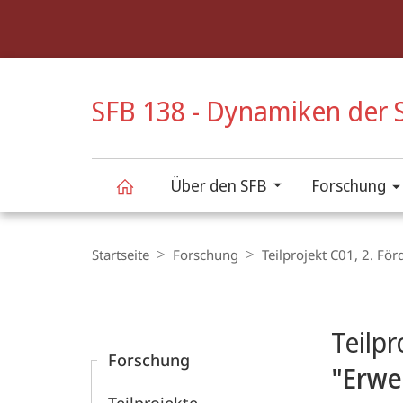
Service-
Navigation
HIGH-CONTRAST VERSION
SFB 138 - Dynamiken der S
Über den SFB
Forschung
SFB
Breadcrumb-
Navigation
Startseite
Forschung
Teilprojekt C01, 2. Fö
138
Content-
Navigation
Hauptinhal
-
Teilpr
Forschung
Dynamiken
"Erwe