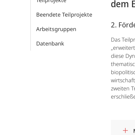
Teilprojekte
dem 
der
Beendete Teilprojekte
Sicherheit
2. Förd
Arbeitsgruppen
Das Teilp
Datenbank
„erweiter
diese Dyn
thematisc
biopoliti
wirtschaft
zweiten T
erschließ