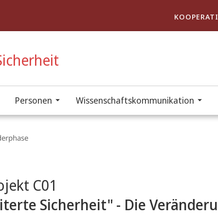
KOOPERATI
icherheit
Personen
Wissenschaftskommunikation
rderphase
t
ojekt C01
iterte Sicherheit" - Die Veränder