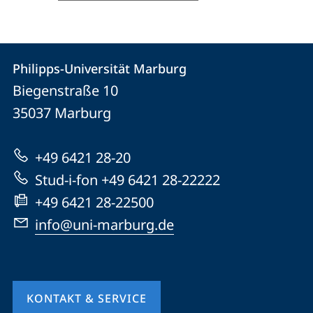
Kontakt
Kontaktinformationen
Philipps-Universität Marburg
Philipps-
und
Biegenstraße 10
Universität
Informationen
35037
Marburg
Marburg
zur
+49 6421 28-20
Website
Stud-i-fon +49 6421 28-22222
+49 6421 28-22500
info@uni-marburg.de
KONTAKT & SERVICE