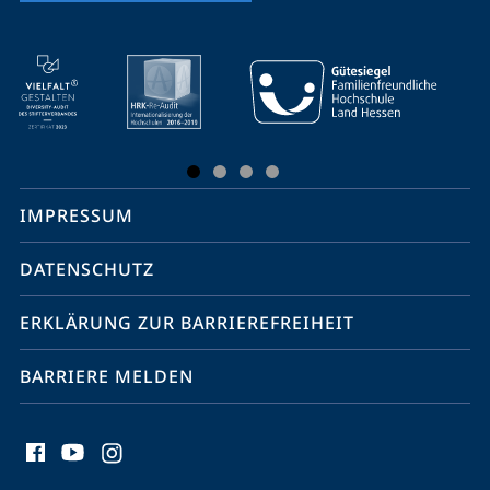
Mobile-
Service-
Navigation
und
Social
IMPRESSUM
Media
Kontakte
DATENSCHUTZ
ERKLÄRUNG ZUR BARRIEREFREIHEIT
BARRIERE MELDEN