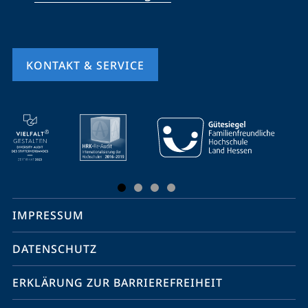
KONTAKT & SERVICE
Mobile-
Service-
Navigation
und
Social
IMPRESSUM
Media
Kontakte
DATENSCHUTZ
ERKLÄRUNG ZUR BARRIEREFREIHEIT