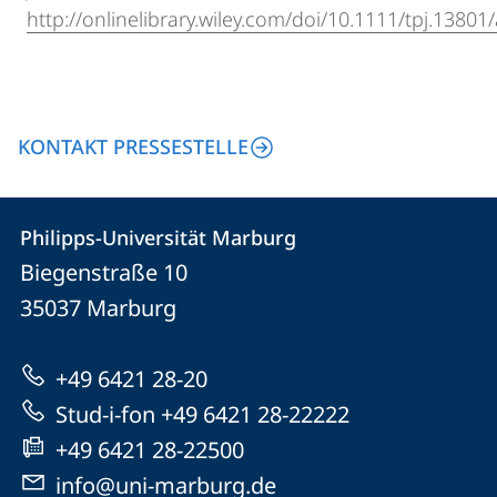
http://onlinelibrary.wiley.com/doi/10.1111/tpj.13801
KONTAKT PRESSESTELLE
Kontakt
Kontaktinformationen
Philipps-Universität Marburg
Philipps-
und
Biegenstraße 10
Universität
Informationen
35037
Marburg
Marburg
zur
+49 6421 28-20
Website
Stud-i-fon +49 6421 28-22222
+49 6421 28-22500
info@uni-marburg.de