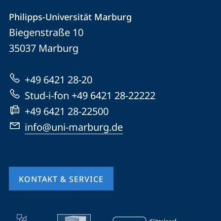
Kontakt
Kontaktinformationen
Philipps-Universität Marburg
Philipps-
und
Biegenstraße 10
Universität
Informationen
35037
Marburg
Marburg
zur
+49 6421 28-20
Website
Stud-i-fon +49 6421 28-22222
+49 6421 28-22500
info@uni-marburg.de
KONTAKT & SERVICE
Mobile-