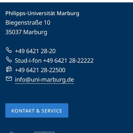
Kontakt
Kontaktinformationen
Philipps-Universität Marburg
Philipps-
und
Biegenstraße 10
Universität
Informationen
35037
Marburg
Marburg
zur
+49 6421 28-20
Website
Stud-i-fon +49 6421 28-22222
+49 6421 28-22500
info@uni-marburg.de
KONTAKT & SERVICE
Mobile-